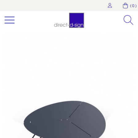
( 0 )