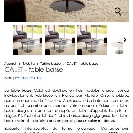
Accueil
>
Mobilier
>
Tables basses
>
GALET - table basse
GALET - table basse
Marque:
Matiere Grise
table basse
La
Galet est déclinée en trois modèles, chacun vendu
individuellement. Fabriquée en France par Matière Grise, choisissez
parmi une gamme de 40 coloris. A disposez individuellement, par deux
ou par trois, superbe pour moduler votre espace intérieur : en table
basse design, en bout de canapé, en table d'appoint. Le prix est
dégressif à l'achat du lot des 3 tables basses design gigognes. Une table
basse minimaliste de style contemporain pour un salon moderne.
Elégante, intemporelle, de forme organique. Contactez-nous