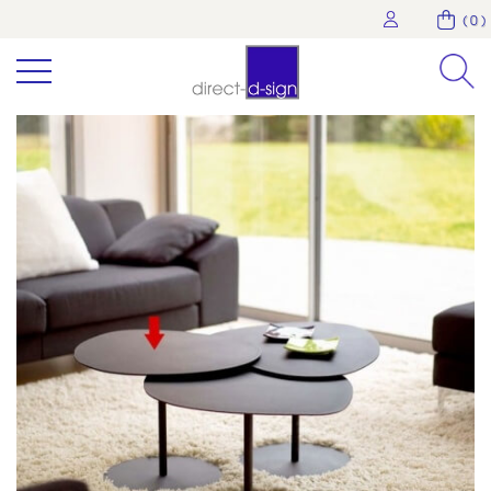
( 0 )