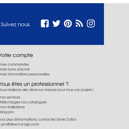
Suivez nous
Votre compte
mes commandes
mes bons d'achat
mes informations personnelles
Vous êtes un professionnel ?
ous réalisons des devis sur-mesure pour tous vos projets !
nos services
téléchargez nos catalogues
nos réalisations
blog pro
our plus d'informations, contactez Sylvie Duflos
à
pro@direct-d-sign.com