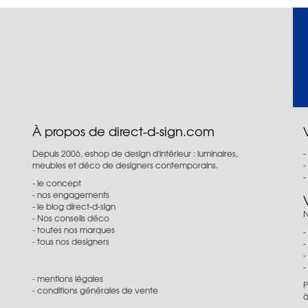
À propos de direct-d-sign.com
Depuis 2006, eshop de design d'intérieur : luminaires,
meubles et déco de designers contemporains.
le concept
nos engagements
le blog direct-d-sign
N
Nos conseils déco
toutes nos marques
tous nos designers
mentions légales
P
conditions générales de vente