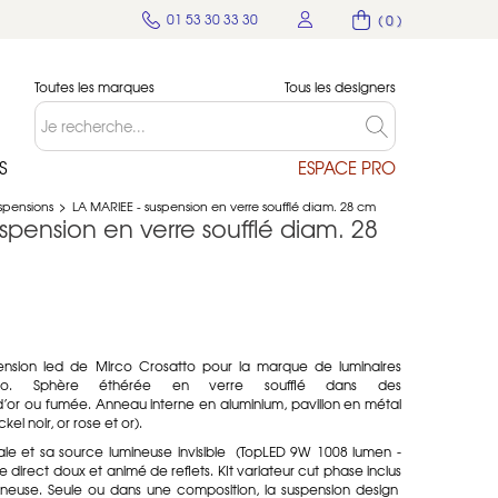
01 53 30 33 30
( 0 )
Toutes les marques
Tous les designers
S
ESPACE PRO
spensions
>
LA MARIEE - suspension en verre soufflé diam. 28 cm
spension en verre soufflé diam. 28
nsion led de Mirco Crosatto pour la marque de luminaires
novo. Sphère éthérée en verre soufflé dans des
d’or ou fumée. Anneau interne en aluminium, pavillon en métal
el noir, or rose et or).
ale et sa source lumineuse invisible (TopLED 9W 1008 lumen -
direct doux et animé de reflets. KIt variateur cut phase inclus
umineuse. Seule ou dans une composition, la suspension design