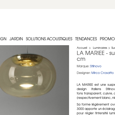
IGN
JARDIN
SOLUTIONS ACOUSTIQUES
TENDANCES
PROMO
Accueil
>
Luminaires
>
Su
LA MARIEE - su
cm
Marque:
Stilnovo
Designer:
Mirco Crosatto
LA MARIEE est une suspe
design italiens Stil
tons transparent, cuivre, 
(respectivement blanc, nick
Sa forme légèrement ov
3000 apporte un éclairage 
pour régler l'intensité l