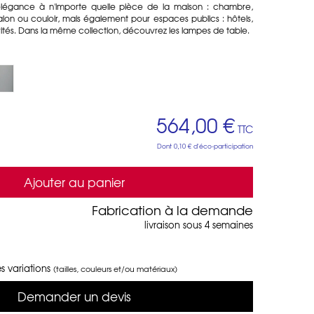
légance à n'importe quelle pièce de la maison : chambre,
salon ou couloir, mais également pour espaces publics : hôtels,
ivités. Dans la même collection, découvrez les lampes de table.
564,00 €
TTC
Dont
0,10 €
d'éco-participation
Ajouter au panier
Fabrication à la demande
livraison sous 4 semaines
s variations
(tailles, couleurs et/ou matériaux)
Demander un devis