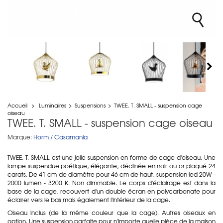
Accueil
>
Luminaires
>
Suspensions
>
TWEE. T. SMALL - suspension cage
oiseau
TWEE. T. SMALL - suspension cage oiseau
Marque:
Horm / Casamania
TWEE. T. SMALL est une jolie suspension en forme de cage d'oiseau. Une
lampe suspendue poétique, élégante, déclinée en noir ou or plaqué 24
carats. De 41 cm de diamètre pour 46 cm de haut, suspension led 20W -
2000 lumen - 3200 K. Non dimmable. Le corps d'éclairage est dans la
base de la cage, recouvert d'un double écran en polycarbonate pour
éclairer vers le bas mais également l'intérieur de la cage.
Oiseau inclus (de la même couleur que la cage). Autres oiseaux en
option. Une suspension parfaite pour n'importe quelle pièce de la maison