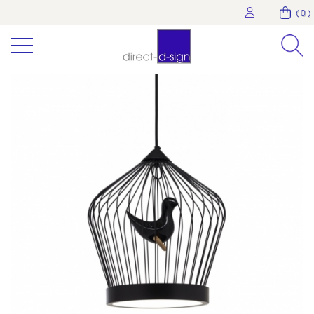
( 0 )