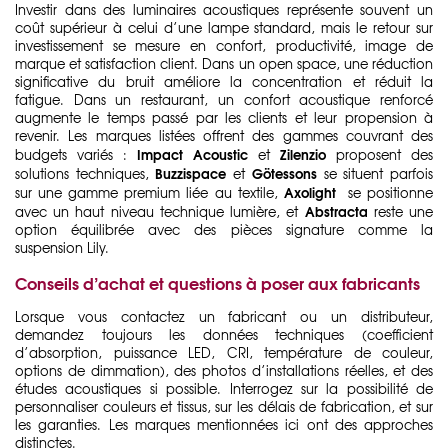
Investir dans des luminaires acoustiques représente souvent un
coût supérieur à celui d’une lampe standard, mais le retour sur
investissement se mesure en confort, productivité, image de
marque et satisfaction client. Dans un open space, une réduction
significative du bruit améliore la concentration et réduit la
fatigue. Dans un restaurant, un confort acoustique renforcé
augmente le temps passé par les clients et leur propension à
revenir. Les marques listées offrent des gammes couvrant des
Impact Acoustic
Zilenzio
budgets variés :
et
proposent des
Buzzispace
Götessons
solutions techniques,
et
se situent parfois
Axolight
sur une gamme premium liée au textile,
se positionne
Abstracta
avec un haut niveau technique lumière, et
reste une
option équilibrée avec des pièces signature comme la
suspension Lily.
Conseils d’achat et questions à poser aux fabricants
Lorsque vous contactez un fabricant ou un distributeur,
demandez toujours les données techniques (coefficient
d’absorption, puissance LED, CRI, température de couleur,
options de dimmation), des photos d’installations réelles, et des
études acoustiques si possible. Interrogez sur la possibilité de
personnaliser couleurs et tissus, sur les délais de fabrication, et sur
les garanties. Les marques mentionnées ici ont des approches
distinctes.