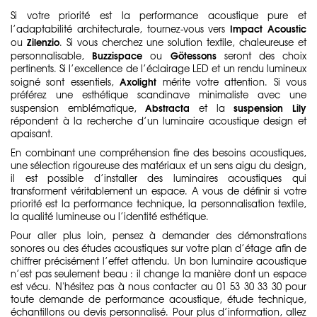
Si votre priorité est la performance acoustique pure et
Impact Acoustic
l’adaptabilité architecturale, tournez-vous vers
Zilenzio
ou
. Si vous cherchez une solution textile, chaleureuse et
Buzzispace
Götessons
personnalisable,
ou
seront des choix
pertinents. Si l’excellence de l’éclairage LED et un rendu lumineux
Axolight
soigné sont essentiels,
mérite votre attention. Si vous
préférez une esthétique scandinave minimaliste avec une
Abstracta
suspension Lily
suspension emblématique,
et la
répondent à la recherche d’un luminaire acoustique design et
apaisant.
En combinant une compréhension fine des besoins acoustiques,
une sélection rigoureuse des matériaux et un sens aigu du design,
il est possible d’installer des luminaires acoustiques qui
transforment véritablement un espace. A vous de définir si votre
priorité est la performance technique, la personnalisation textile,
la qualité lumineuse ou l’identité esthétique.
Pour aller plus loin, pensez à demander des démonstrations
sonores ou des études acoustiques sur votre plan d’étage afin de
chiffrer précisément l’effet attendu. Un bon luminaire acoustique
n’est pas seulement beau : il change la manière dont un espace
est vécu. N'hésitez pas à nous contacter au 01 53 30 33 30 pour
toute demande de performance acoustique, étude technique,
échantillons ou devis personnalisé. Pour plus d’information, allez