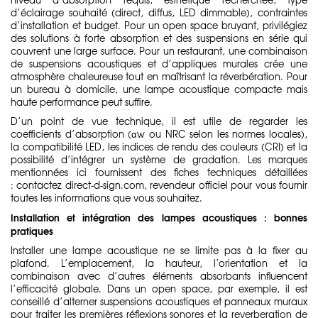
d’éclairage souhaité (direct, diffus, LED dimmable), contraintes
d’installation et budget. Pour un open space bruyant, privilégiez
des solutions à forte absorption et des suspensions en série qui
couvrent une large surface. Pour un restaurant, une combinaison
de suspensions acoustiques et d’appliques murales crée une
atmosphère chaleureuse tout en maîtrisant la réverbération. Pour
un bureau à domicile, une lampe acoustique compacte mais
haute performance peut suffire.
D’un point de vue technique, il est utile de regarder les
coefficients d’absorption (αw ou NRC selon les normes locales),
la compatibilité LED, les indices de rendu des couleurs (CRI) et la
possibilité d’intégrer un système de gradation. Les marques
mentionnées ici fournissent des fiches techniques détaillées
: contactez direct-d-sign.com, revendeur officiel pour vous fournir
toutes les informations que vous souhaitez.
Installation et intégration des lampes acoustiques : bonnes
pratiques
Installer une lampe acoustique ne se limite pas à la fixer au
plafond. L’emplacement, la hauteur, l’orientation et la
combinaison avec d’autres éléments absorbants influencent
l’efficacité globale. Dans un open space, par exemple, il est
conseillé d’alterner suspensions acoustiques et panneaux muraux
pour traiter les premières réflexions sonores et la reverberation de