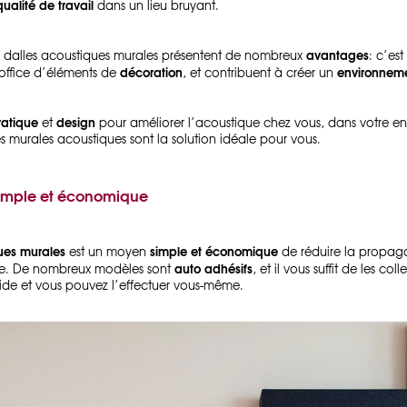
qualité de travail
dans un lieu bruyant.
avantages
les dalles acoustiques murales présentent de nombreux
: c’es
décoration
environnem
 office d’éléments de
, et contribuent à créer un
ratique
design
et
pour améliorer l’acoustique chez vous, dans votre ent
s murales acoustiques sont la solution idéale pour vous.
simple et économique
ues murales
simple et économique
est un moyen
de réduire la propagat
auto adhésifs
ce. De nombreux modèles sont
, et il vous suffit de les col
apide et vous pouvez l’effectuer vous-même.