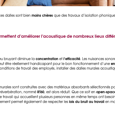
moins chères
 ces dalles sont bien
que des travaux d’isolation phonique,
rmettent d’améliorer l’acoustique de nombreux lieux diffé
concentration
l’efficacité
lieu bruyant diminue la
et
. Les nuisances sono
en
i peut être réellement handicapant pour le bon fonctionnement d’une
 conditions de travail des employés, installer des dalles murales acoustiq
s murales sont construites avec des matériaux absorbants sélectionnés
RT60
open-spac
 réverbération, nommé
, est alors réduit. Que ce soit en
x de travail qui accueillent plusieurs personnes en même temps ont besoi
lois du bruit au travail
itement permet également de respecter les
en mai