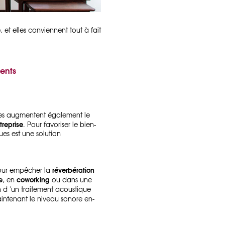
 et elles conviennent tout à fait
rents
res augmentent également le
treprise
. Pour favoriser le bien-
ues est une solution
réverbération
 pour empêcher la
e
coworking
, en
ou dans une
n d 'un traitement acoustique
ntenant le niveau sonore en-