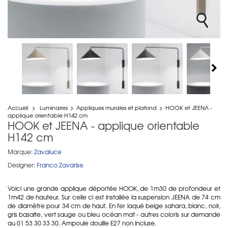
Accueil
>
Luminaires
>
Appliques murales et plafond
>
HOOK et JEENA -
applique orientable H142 cm
HOOK et JEENA - applique orientable
H142 cm
Marque:
Zavaluce
Designer:
Franco Zavarise
Voici une grande applique déportée HOOK, de 1m30 de profondeur et
1m42 de hauteur. Sur celle ci est installée la suspension JEENA de 74 cm
de diamètre pour 34 cm de haut. En fer laqué beige sahara, blanc, noir,
gris basalte, vert sauge ou bleu océan mat - autres coloris sur demande
au 01 53 30 33 30. Ampoule douille E27 non incluse.