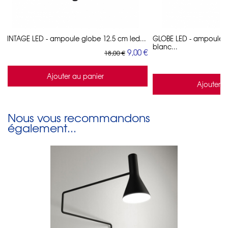
VINTAGE LED - ampoule globe 12.5 cm led...
GLOBE LED - ampoule 
blanc...
9,00 €
18,00 €
Ajouter au panier
Ajouter a
Nous vous recommandons
également...