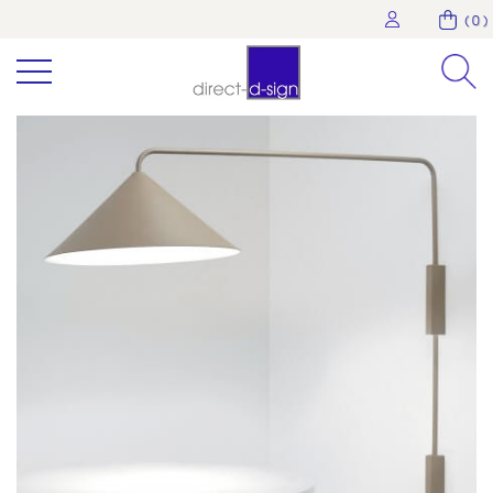
( 0 )