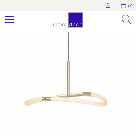
( 0 )