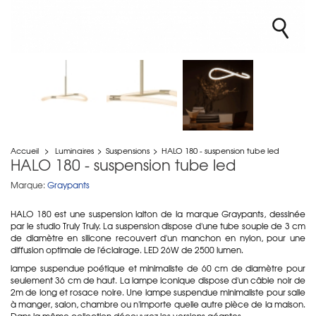
Accueil
>
Luminaires
>
Suspensions
>
HALO 180 - suspension tube led
HALO 180 - suspension tube led
Marque:
Graypants
HALO 180 est une suspension laiton de la marque Graypants, dessinée
par le studio Truly Truly. La suspension dispose d'une tube souple de 3 cm
de diamètre en silicone recouvert d'un manchon en nylon, pour une
diffusion optimale de l'éclairage. LED 26W de 2500 lumen.
lampe suspendue poétique et minimaliste de 60 cm de diamètre pour
seulement 36 cm de haut. La lampe iconique dispose d'un câble noir de
2m de long et rosace noire. Une lampe suspendue minimaliste pour salle
à manger, salon, chambre ou n'importe quelle autre pièce de la maison.
Dans la même collection découvrez les versions géantes.