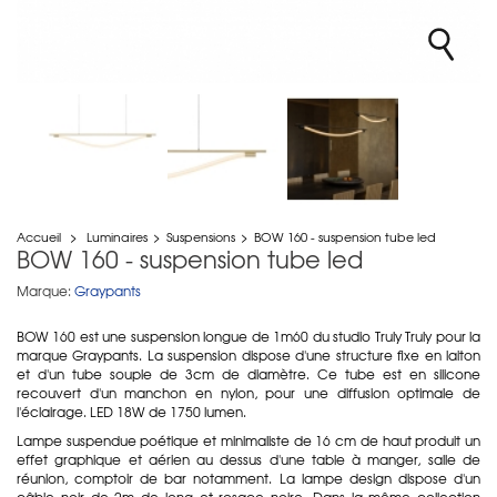
Accueil
>
Luminaires
>
Suspensions
>
BOW 160 - suspension tube led
BOW 160 - suspension tube led
Marque:
Graypants
BOW 160 est une suspension longue de 1m60 du studio Truly Truly pour la
marque Graypants. La suspension dispose d'une structure fixe en laiton
et d'un tube souple de 3cm de diamètre. Ce tube est en silicone
recouvert d'un manchon en nylon, pour une diffusion optimale de
l'éclairage. LED 18W de 1750 lumen.
Lampe suspendue poétique et minimaliste de 16 cm de haut produit un
effet graphique et aérien au dessus d'une table à manger, salle de
réunion, comptoir de bar notamment. La lampe design dispose d'un
câble noir de 2m de long et rosace noire. Dans la même collection