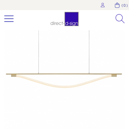
( 0 )