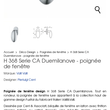
Accueil
>
Déco Design
>
Poignées de fenêtre
>
H 368 Serie CA
Duemilanove - poignée de fenêtre
H 368 Serie CA Duemilanove - poignée
de fenêtre
Marque:
Valli Valli
Designer:
Pierluigi Cerri
Poignée de fenêtre design
H 368 Serie CA Duemilanove. Tout en
rondeur, la poignée de fenêtre luxe appartient à la collection haut de
gamme design Fusital du fabricant italien Valli&Valli.
Dessinée par Cerri & Associati, béquille de fenêtre en laiton avec finition
chrome brillant ou satiné (brossé). Une béquille design ronde et