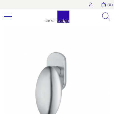
( 0 )