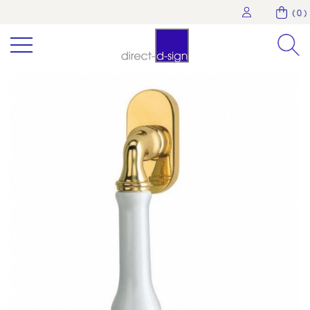
( 0 )