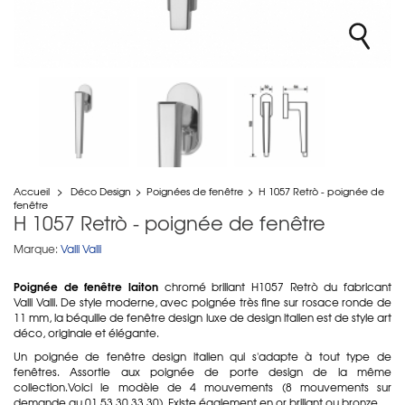
Accueil
>
Déco Design
>
Poignées de fenêtre
>
H 1057 Retrò - poignée de
fenêtre
H 1057 Retrò - poignée de fenêtre
Marque:
Valli Valli
Poignée de fenêtre laiton
chromé brillant H1057 Retrò du fabricant
Valli Valli. De style moderne, avec poignée très fine sur rosace ronde de
11 mm, la béquille de fenêtre design luxe de design italien est de style art
déco, originale et élégante.
Un poignée de fenêtre design italien qui s'adapte à tout type de
fenêtres. Assortie aux poignée de porte design de la même
collection.Voici le modèle de 4 mouvements (8 mouvements sur
demande au 01 53 30 33 30). Existe également en or brillant ou bronze.