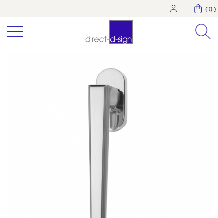
( 0 )