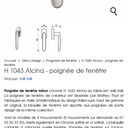
Accueil
>
Déco Design
>
Poignées de fenêtre
>
H 1043 Alcina - poignée de
fenêtre
H 1043 Alcina - poignée de fenêtre
Marque:
Valli Valli
Poignée de fenêtre laiton
chromé H 1043 Alcina du fabricant Valli Valli.
La poignée de fenêtre de créateur est dessinée par Matteo Thun et
fabriquée en Italie. Emblématique du design italien luxe, haut de gamme
et original, la béquille de fenêtre est assortie aux poignées de porte
design de la même collection.
Voici le modèle de 4 mouvements (8 mouvements sur demande au 01
53 30 33 30). Existe également en chrome satiné et or satiné. La béquille
s'adapte à n'importe quelle fenêtre. Poignée de fenêtre sur rosace,