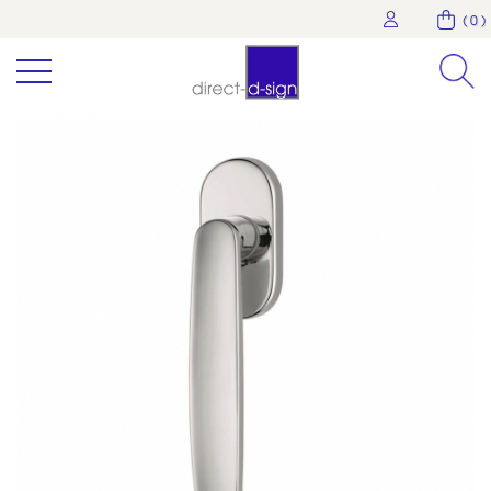
( 0 )