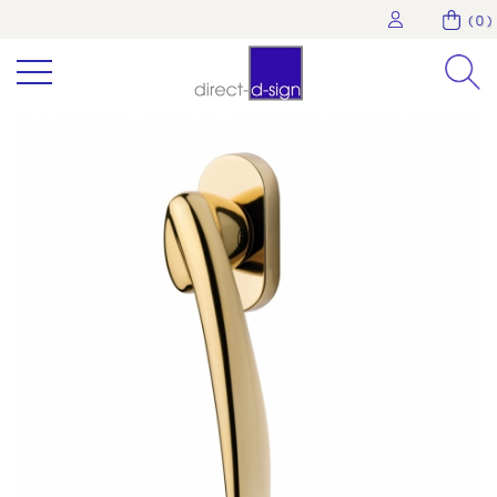
( 0 )