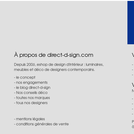
À propos de direct-d-sign.com
Depuis 2006, eshop de design d'intérieur : luminaires,
meubles et déco de designers contemporains.
le concept
nos engagements
le blog direct-d-sign
N
Nos conseils déco
toutes nos marques
tous nos designers
mentions légales
P
conditions générales de vente