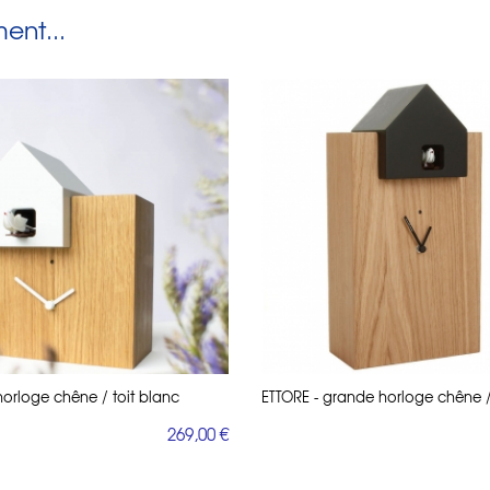
nt...
horloge chêne / toit blanc
ETTORE - grande horloge chêne / 
269,00 €