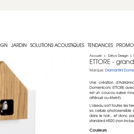
IGN
JARDIN
SOLUTIONS ACOUSTIQUES
TENDANCES
PROMO
Accueil
>
Déco Design
>
ETTORE - grand
Marque:
Diamantini Dome
Une création d'Adrianna
Domeniconi. ETTORE avec
est un coucou suisse mod
atténué ou éteint).
L'oiseau sort toutes les h
sa cellule photosensible 
dans le noir... et donc p
standard HR20 (non incluse
Couleurs