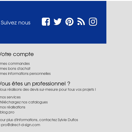
Suivez nous
Votre compte
mes commandes
mes bons d'achat
mes informations personnelles
Vous êtes un professionnel ?
ous réalisons des devis sur-mesure pour tous vos projets !
nos services
téléchargez nos catalogues
nos réalisations
blog pro
our plus d'informations, contactez Sylvie Duflos
à
pro@direct-d-sign.com