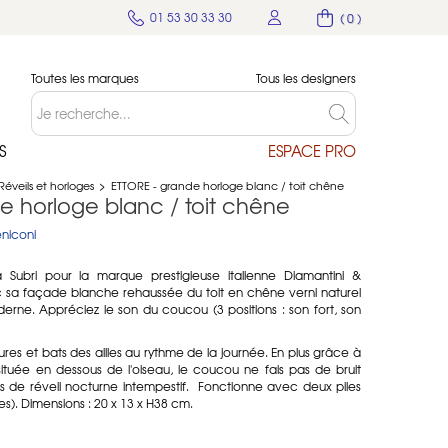
01 53 30 33 30
( 0 )
Toutes les marques
Tous les designers
S
ESPACE PRO
Réveils et horloges
>
ETTORE - grande horloge blanc / toit chêne
e horloge blanc / toit chêne
niconi
 Subri pour la marque prestigieuse italienne Diamantini &
 sa façade blanche rehaussée du toit en chêne verni naturel
erne. Appréciez le son du coucou (3 positions : son fort, son
eures et bats des ailles au rythme de la journée. En plus grâce à
située en dessous de l'oiseau, le coucou ne fais pas de bruit
as de réveil nocturne intempestif. Fonctionne avec deux piles
s). Dimensions : 20 x 13 x H38 cm.