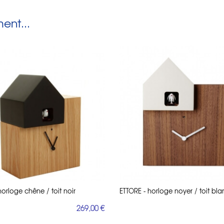
nt...
horloge chêne / toit noir
ETTORE - horloge noyer / toit bla
269,00 €