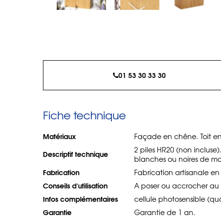
01 53 30 33 30
Fiche technique
Matériaux
Façade en chêne. Toit en
2 piles HR20 (non incluse).
Descriptif technique
blanches ou noires de ma
Fabrication
Fabrication artisanale en I
Conseils d'utilisation
A poser ou accrocher au 
Infos complémentaires
cellule photosensible (qua
Garantie
Garantie de 1 an.