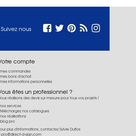
Suivez nous
Votre compte
mes commandes
mes bons d'achat
mes informations personnelles
Vous êtes un professionnel ?
ous réalisons des devis sur-mesure pour tous vos projets !
nos services
téléchargez nos catalogues
nos réalisations
blog pro
our plus d'informations, contactez Sylvie Duflos
à
pro@direct-d-sign.com