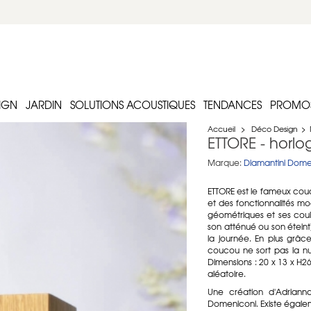
IGN
JARDIN
SOLUTIONS ACOUSTIQUES
TENDANCES
PROMO
Accueil
>
Déco Design
>
ETTORE - horlo
Marque:
Diamantini Dome
ETTORE est le fameux cou
et des fonctionnalités mod
géométriques et ses coule
son atténué ou son éteint)
la journée. En plus grâce
coucou ne sort pas la nu
Dimensions : 20 x 13 x H2
aléatoire.
Une création d'Adrianna
Domeniconi. Existe égaleme