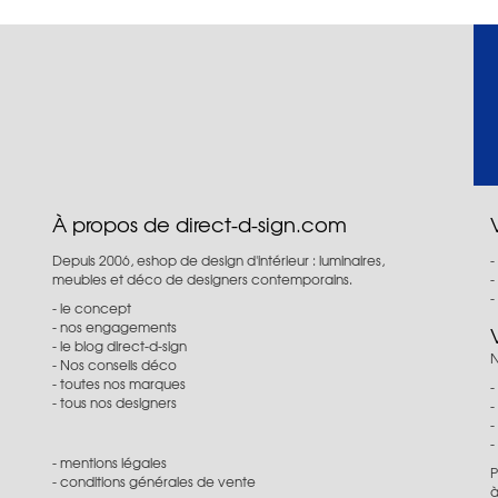
À propos de direct-d-sign.com
Depuis 2006, eshop de design d'intérieur : luminaires,
meubles et déco de designers contemporains.
le concept
nos engagements
le blog direct-d-sign
N
Nos conseils déco
toutes nos marques
tous nos designers
mentions légales
P
conditions générales de vente