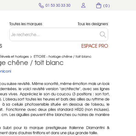
01 53 30 33 30
( 0 )
Toutes les marques
Tous les designers
S
ESPACE PRO
Réveils et horloges
>
ETTORE - horloge chêne / toit blanc
ge chêne / toit blanc
niconi
cou suisse revisité. Même sonorité, même émotion mais un look
ernisées. le voici revisité version "architecte", avec ses lignes
urs vives. Appréciez le son du coucou (3 positions : son fort,
. L'oiseau sort toutes les heures et bats des ailles au rythme de
 à sa cellule photosensible située en dessous de l'oiseau, le
it. Fonctionne avec deux piles standard HR20 (non incluses).
6 cm. Les aiguilles peuvent être blanches ou noires de manière
 Subri pour la marque prestigieuse italienne Diamantini &
nt dans d'autres finitions et dans une plus grande taille.