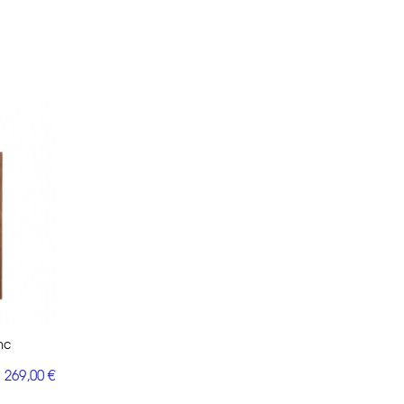
nc
269,00 €