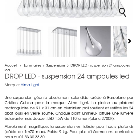
Accueil
>
Luminaires
>
Suspensions
>
DROP LED - suspension 24 ampoules
led
DROP LED - suspension 24 ampoules led
Marque:
Alma Light
Une suspension géante absolument splendide, créée à Barcelone par
Cristian Cubina pour la marque Alma Light. La platine au plafond
rectangulaire de 91 x 31 cm en aluminium poli soutient et reflète les 24
abat jours en verre soufflé. Chaque point lumineux diffuse une lumière
éclairante mais douce : LED 1.5W de 110 lumen (blanc 2700K).
Absolument magnifique, la suspension est idéale pour hauts plafonds
(câble de 1m70 max). Poids: 9 kg. Pour plus d'informations, contactez
nous au 01 53 30 33 30.