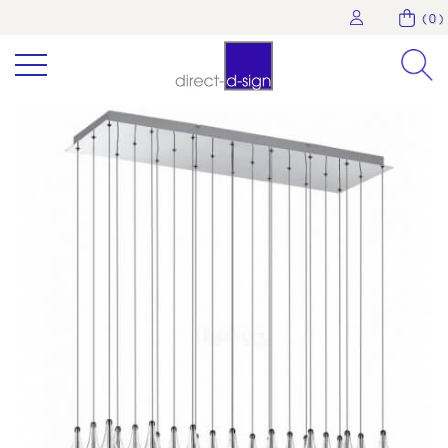
( 0 )