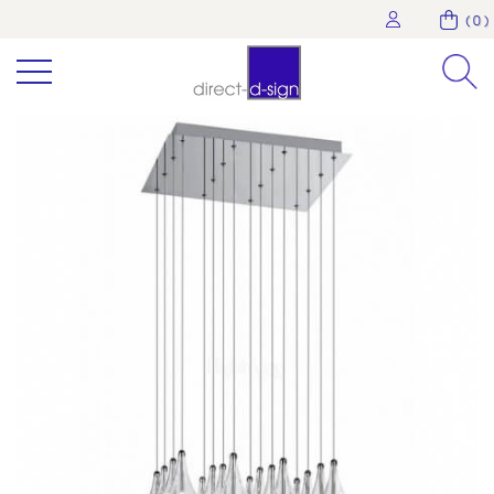
( 0 )