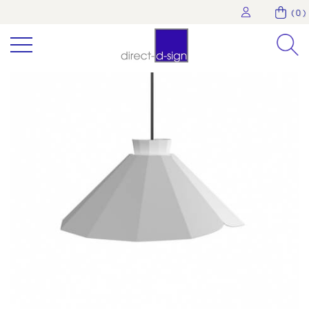
( 0 )