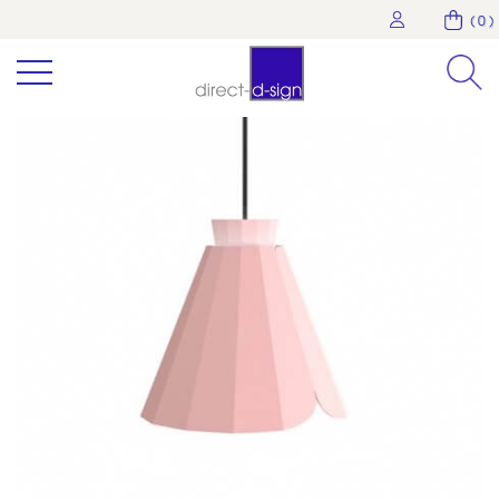
( 0 )