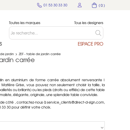
01 53 30 33 30
( 0 )
Toutes les marques
Tous les designers
S
ESPACE PRO
 de jardin
>
ZEF - table de jardin carrée
jardin carrée
rdin en aluminium de forme carrée absolument renversante !
atière Grise, vous pouvez non seulement choisir la taille, la
illetés ou brillants) ou les pieds (droits ou effilés) de cette table
maliste, élégante, originale, une splendide table conviviale.
de côté , contactez-nous à service_clients@direct-d-sign.com,
33 30 pour définir votre choix.