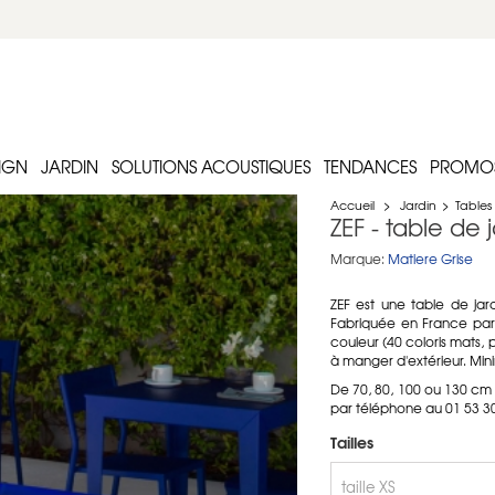
IGN
JARDIN
SOLUTIONS ACOUSTIQUES
TENDANCES
PROMO
Accueil
>
Jardin
>
Tables
ZEF - table de 
Marque:
Matiere Grise
ZEF est une table de ja
Fabriquée en France par M
couleur (40 coloris mats, pa
à manger d'extérieur. Mini
De 70, 80, 100 ou 130 cm 
par téléphone au 01 53 30 
Tailles