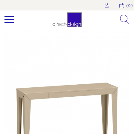
( 0 )