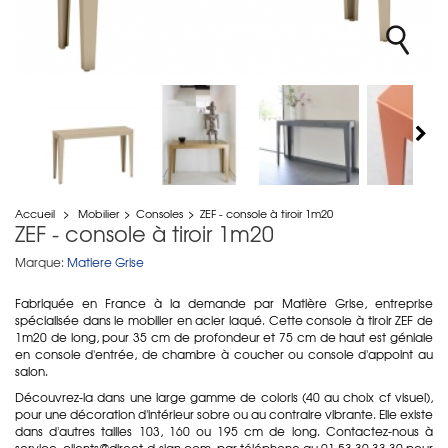
Accueil
>
Mobilier
>
Consoles
>
ZEF - console à tiroir 1m20
ZEF - console à tiroir 1m20
Marque:
Matiere Grise
Fabriquée en France à la demande par Matière Grise, entreprise
spécialisée dans le mobilier en acier laqué. Cette console à tiroir ZEF de
1m20 de long, pour 35 cm de profondeur et 75 cm de haut est géniale
en console d'entrée, de chambre à coucher ou console d'appoint au
salon.
Découvrez-la dans une large gamme de coloris (40 au choix cf visuel),
pour une décoration d'intérieur sobre ou au contraire vibrante. Elle existe
dans d'autres tailles 103, 160 ou 195 cm de long. Contactez-nous à
service_clients@direct-d-sign.com, par téléphone au 01 53 30 33 30 pour