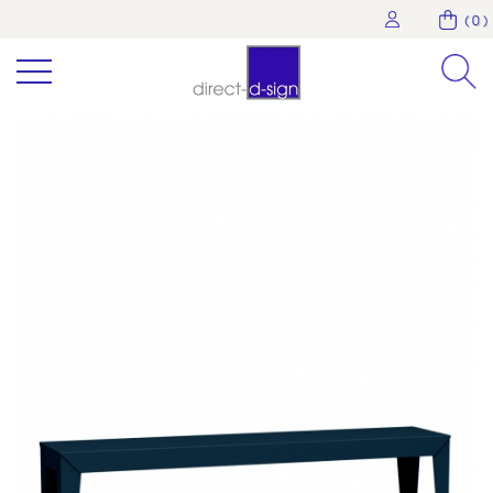
( 0 )