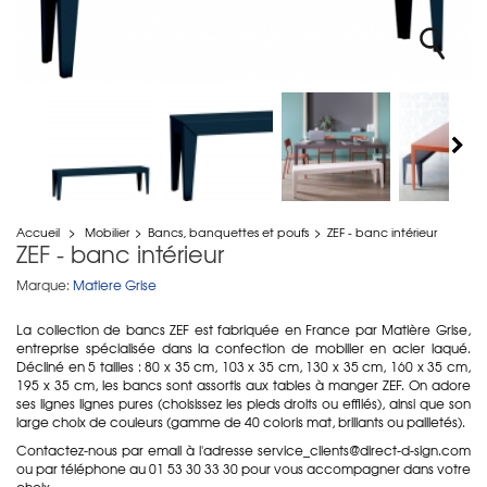
Accueil
>
Mobilier
>
Bancs, banquettes et poufs
>
ZEF - banc intérieur
ZEF - banc intérieur
Marque:
Matiere Grise
La collection de bancs ZEF est fabriquée en France par Matière Grise,
entreprise spécialisée dans la confection de mobilier en acier laqué.
Décliné en 5 tailles : 80 x 35 cm, 103 x 35 cm, 130 x 35 cm, 160 x 35 cm,
195 x 35 cm, les bancs sont assortis aux tables à manger ZEF. On adore
ses lignes lignes pures (choisissez les pieds droits ou effilés), ainsi que son
large choix de couleurs (gamme de 40 coloris mat, brillants ou pailletés).
Contactez-nous par email à l'adresse service_clients@direct-d-sign.com
ou par téléphone au 01 53 30 33 30 pour vous accompagner dans votre
choix.