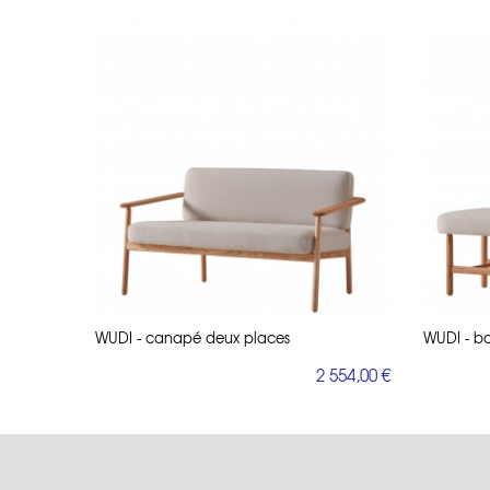
WUDI - canapé deux places
WUDI - b
2 554,00 €