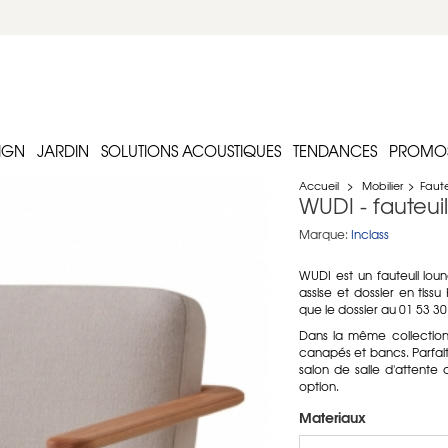
IGN
JARDIN
SOLUTIONS ACOUSTIQUES
TENDANCES
PROMO
Accueil
>
Mobilier
>
Faute
WUDI - fauteui
Marque:
Inclass
WUDI est un fauteuil lou
assise et dossier en tissu 
que le dossier au 01 53 3
Dans la même collection
canapés et bancs. Parfait 
salon de salle d'attente 
option.
Materiaux