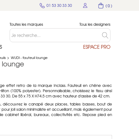
01 53 30 33 30
( 0 )
Toutes les marques
Tous les designers
S
ESPACE PRO
uils
>
WUDI - fauteuil lounge
l lounge
nge effet retro de la marque Inclass. Fauteuil en chêne avec
Hilton (
100% polyester). Personnalisable, choisissez le tissu ainsi
0 33 30. De 55 x 75 X H74.5 cm avec hauteur d'assise de 42 cm.
, découvrez le canapé deux places, tables basses, bout de
pour joli salon minimaliste et accueillant, mais également pour
de cabinet libéral, bureaux, collectivités etc. Repose pied en