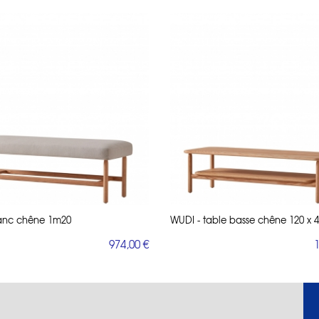
anc chêne 1m20
WUDI - table basse chêne 120 x 
974,00 €
1