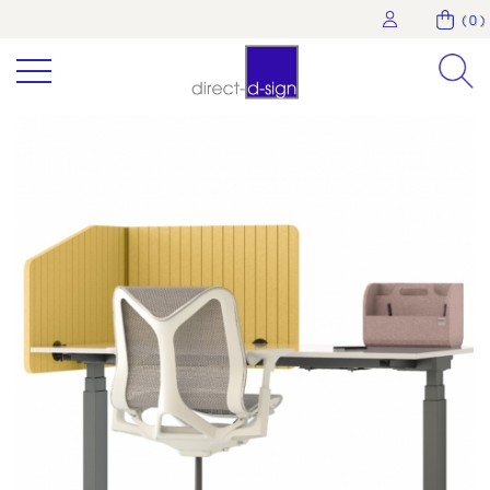
( 0 )