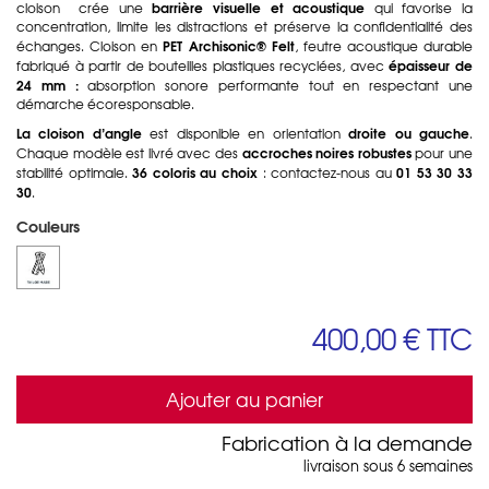
barrière visuelle et acoustique
cloison crée une
qui favorise la
concentration, limite les distractions et préserve la confidentialité des
PET Archisonic® Felt
échanges. Cloison en
, feutre acoustique durable
épaisseur de
fabriqué à partir de bouteilles plastiques recyclées, avec
24 mm :
absorption sonore performante tout en respectant une
démarche écoresponsable.
La cloison d’angle
droite ou gauche
est disponible en orientation
.
accroches noires robustes
Chaque modèle est livré avec des
pour une
36 coloris au choix
01 53 30 33
stabilité optimale.
: contactez-nous au
30
.
Couleurs
400,00 €
TTC
Ajouter au panier
Fabrication à la demande
livraison sous 6 semaines