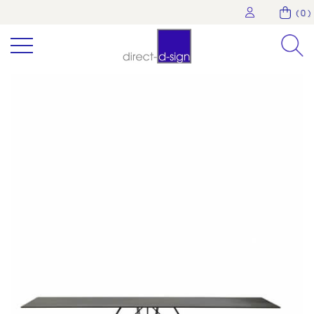
( 0 )