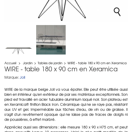
Accueil
>
Jardin
>
Tables de jardin
>
WIRE - table 180 x 90 cm en Xeramica
WIRE - table 180 x 90 cm en Xeramica
Marque:
Joli
WIRE de la marque belge Joli va vous épater. Elle peut être utilisée aussi
bien en intérieur qu'en extérieur de par ses matériaux exceptionnels. Son
pied est travaillé en acier tubulaire aluminium laqué noir. Son plateau est
en Xeramica® finition Black Iron. Céramique qui ne se raye pas, résistant
aux UV et gel. Imperméable aux tâches d'eau, de vin ou de graisse. Il
s'agit d'un revêtement opaque qui ne laisse pas de traces de doigts ni
de poussières, à effet marbré.
Appréciez aussi ses dimensions : elle mesure 180 x 90 x H75 cm, et peut
donc accueillir jusque 10 personnes. Voici le plus petit modèle de la