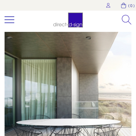
( 0 )