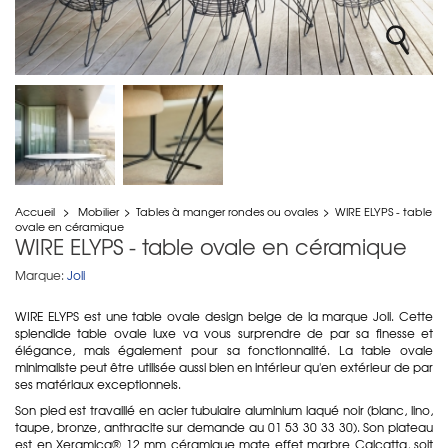
Accueil
>
Mobilier
>
Tables à manger rondes ou ovales
>
WIRE ELYPS - table
ovale en céramique
WIRE ELYPS - table ovale en céramique
Marque:
Joli
WIRE ELYPS est une table ovale design belge de la marque Joli. Cette
splendide table ovale luxe va vous surprendre de par sa finesse et
élégance, mais également pour sa fonctionnalité. La table ovale
minimaliste peut être utilisée aussi bien en intérieur qu'en extérieur de par
ses matériaux exceptionnels.
Son pied est travaillé en acier tubulaire aluminium laqué noir (blanc, lino,
taupe, bronze, anthracite sur demande au 01 53 30 33 30). Son plateau
est en Xeramica® 12 mm céramique mate effet marbre Calcatta, soit