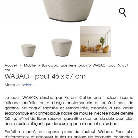
Accueil
>
Mobilier
>
Bancs, banquettes et poufs
>
WABAO - pouf 46 x 57
cm
WABAO - pouf 46 x 57 cm
Marque:
Inclass
Le pouf WABAO, dessiné par Florent Coirier pour Inclass, incarne
l'alliance parfaite entre design contemporain et confort haut de
gamme. Sa coque tapissée et rembourrée, associée à une assise
ergonomique en contreplaqué habillé de mousse injectée haute densité
(50 kg/m³) et de fibres souples, garantit un confort durable aussi bien
dans un salon élégant que dans un espace d'accueil ou un bar.
Parfait en pouf, ou repose pieds du fauteuil Wabao. Pour plus
d'informations et découvrir toutes les options de tapisserie, contactez-