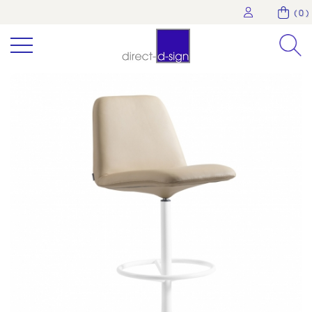
( 0 )