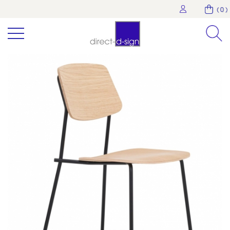
( 0 )