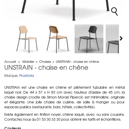
Accueil
>
Mobilier
>
Chaises
>
UNSTRAIN - chaise en chêne
UNSTRAIN - chaise en chêne
Marque:
Prostoria
UNSTRAIn est une chaise en chêne et piètement tubulaire en métal
laqué noir. De 44 x 57 x H 83 cm avec hauteur d'assise de 45 cm, la
chaise design croate de Simon Morasi Pipercic est minimaliste, originale
et élégante. Une jolie chaise de cuisine, de salle à manger ou pour
espaces publics (restaurants, bars, hôtels, collectivités).
Existe également en finition noyer, chêne laqué, avec ou sans coussins.
Contactez nous au 01 53 30 33 30 pour obtenir les tarifs et échantillons.
Couleurs