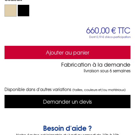
660,00 €
TTC
Dont
0,19 €
d'éco-participation
Ajouter au panier
Fabrication à la demande
livraison sous 6 semaines
Disponible dans d'autres variations
(tailles, couleurs et/ou matériaux)
Demander un devis
Besoin d'aide ?
Notre équipe est joignable du lundi au samedi de 10h à 19h