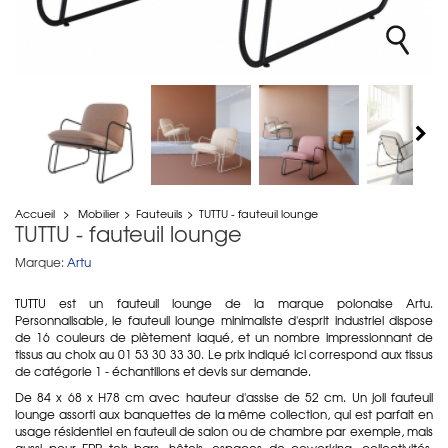
Accueil
>
Mobilier
>
Fauteuils
>
TUTTU - fauteuil lounge
TUTTU - fauteuil lounge
Marque:
Artu
TUTTU est un fauteuil lounge de la marque polonaise Artu.
Personnalisable, le fauteuil lounge minimaliste d'esprit industriel dispose
de 16 couleurs de piètement laqué, et un nombre impressionnant de
tissus au choix au 01 53 30 33 30. Le prix indiqué ici correspond aux tissus
de catégorie 1 - échantillons et devis sur demande.
De 84 x 68 x H78 cm avec hauteur d'assise de 52 cm. Un joli fauteuil
lounge assorti aux banquettes de la même collection, qui est parfait en
usage résidentiel en fauteuil de salon ou de chambre par exemple, mais
aussi pour ERP tels bars, hôtels, espaces de coworking, collectivités,