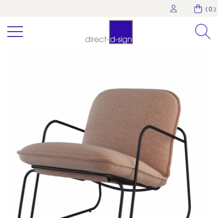
( 0 )