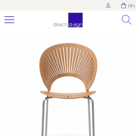
( 0 )