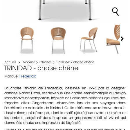
Accueil
>
Mobilier
>
Chaises
>
TRINIDAD - chaise chêne
TRINIDAD - chaise chêne
Marque:
Fredericia
La chaise Trinidad de Fredericia, dessinée en 1993 par la designer
danoise Nanna Ditzel, est devenue une chaise emblématique du design
scandinave contemporain. Inspirée des délicates boiseries ajourées des
façades dites
Gingerbread
, observées lors de ses voyages dans
l’architecture coloniale de Trinidad. Cette référence se retrouve dans le
dossier finement découpé, dont le motif ajouré joue avec la lumière et
les ombres, projetant dans l’espace un graphisme subtil et vivant qui
donne à la chaise une impression de légèreté.
L’assise et le dossier en chêne apportent chaleur et naturel, tandis que le