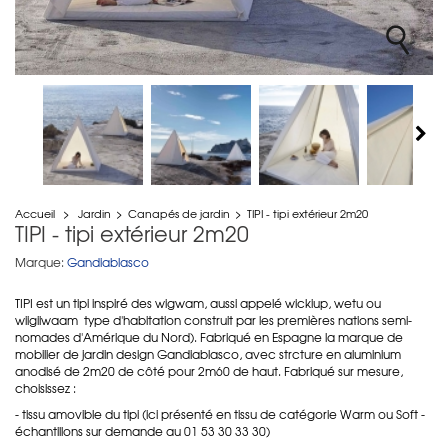
Accueil
>
Jardin
>
Canapés de jardin
>
TIPI - tipi extérieur 2m20
TIPI - tipi extérieur 2m20
Marque:
Gandiablasco
TIPI est un tipi inspiré des wigwam, aussi appelé wickiup, wetu ou
wiigiiwaam type d'habitation construit par les premières nations semi-
nomades d'Amérique du Nord). Fabriqué en Espagne la marque de
mobilier de jardin design Gandiablasco, avec strcture en aluminium
anodisé de 2m20 de côté pour 2m60 de haut. Fabriqué sur mesure,
choisissez :
- tissu amovible du tipi (ici présenté en tissu de catégorie Warm ou Soft -
échantillons sur demande au 01 53 30 33 30)