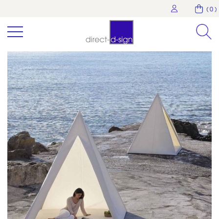
( 0 )