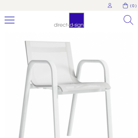
( 0 )