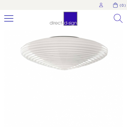
( 0 )