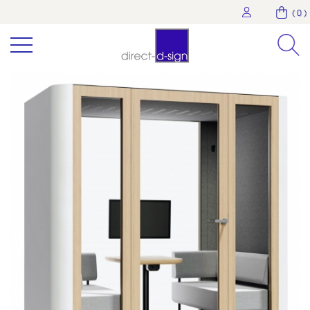
( 0 )