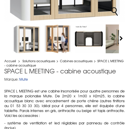
Accueil
>
Solutions acoustiques
>
Cabines acoustiques
>
SPACE L MEETING
- cabine acoustique
SPACE L MEETING - cabine acoustique
Marque:
Mute
SPACE L MEETING est une cabine insonorisée pour quatre personnes de
la marque polonaise Mute. De 2m20 x 1m30 x H2m25, la cabine
acoustique blanc avec encadrement de porte chêne (autres finitions
au 01 53 30 33 30). Idéal pour 4 personnes, elle est équipée d'une
tablette. Parois internes en gris, anthracite ou beige et tapis anthracite.
Voici les accessoires :
- système de ventilation et led réglables par panneau de contrôle
(inclus)