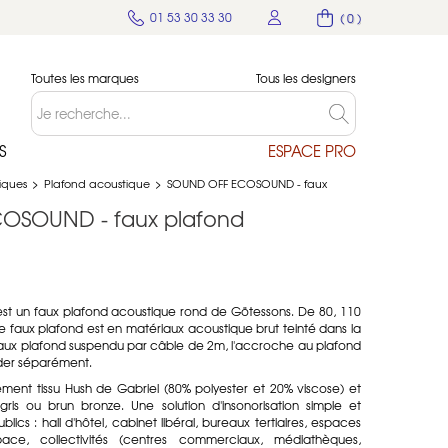
01 53 30 33 30
( 0 )
Toutes les marques
Tous les designers
S
ESPACE PRO
tiques
>
Plafond acoustique
>
SOUND OFF ECOSOUND - faux
OSOUND - faux plafond
un faux plafond acoustique rond de Götessons. De 80, 110
 faux plafond est en matériaux acoustique brut teinté dans la
. Faux plafond suspendu par câble de 2m, l'accroche au plafond
der séparément.
ent tissu Hush de Gabriel (80% polyester et 20% viscose) et
 gris ou brun bronze. Une solution d'insonorisation simple et
ics : hall d'hôtel, cabinet libéral, bureaux tertiaires, espaces
ace, collectivités (centres commerciaux, médiathèques,