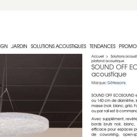
IGN
JARDIN
SOLUTIONS ACOUSTIQUES
TENDANCES
PROMO
Accueil
>
Solutions acous
plafond acoustique
SOUND OFF EC
acoustique
Marque:
Götessons
SOUND OFF ECOSOUND est 
ou 140 cm de diamètre, le
masse (noir, blanc, gris)
ou par rail est à comman
Avec supplément, revêtem
bords bruts noir, blanc,
efficace pour espaces publ
de coworking, open-sp