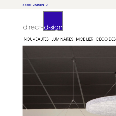
code : JARDIN10
du 22 au 31 juillet
NOUVEAUTES
LUMINAIRES
MOBILIER
DÉCO DES