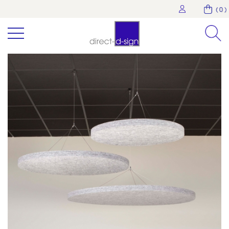
( 0 )