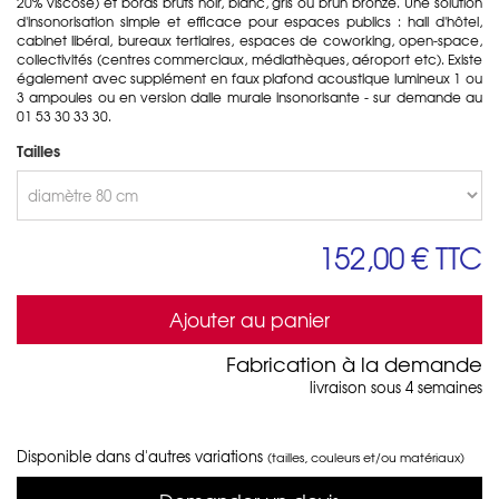
20% viscose) et bords bruts noir, blanc, gris ou brun bronze. Une solution
d'insonorisation simple et efficace pour espaces publics : hall d'hôtel,
cabinet libéral, bureaux tertiaires, espaces de coworking, open-space,
collectivités (centres commerciaux, médiathèques, aéroport etc). Existe
également avec supplément en faux plafond acoustique lumineux 1 ou
3 ampoules ou en version dalle murale insonorisante - sur demande au
01 53 30 33 30.
Tailles
152,00 €
TTC
Ajouter au panier
Fabrication à la demande
livraison sous 4 semaines
Disponible dans d'autres variations
(tailles, couleurs et/ou matériaux)