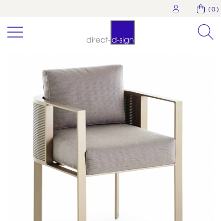
( 0 )