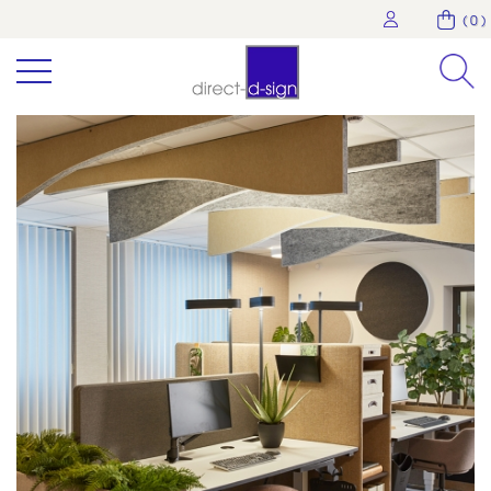
( 0 )