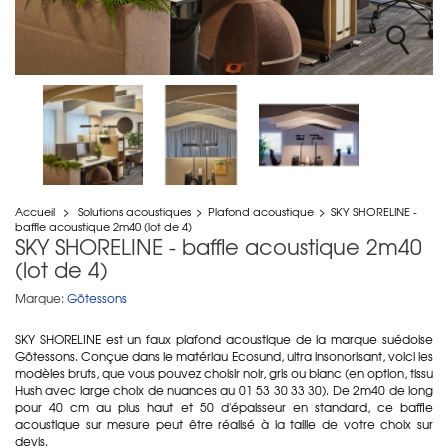
Accueil
>
Solutions acoustiques
>
Plafond acoustique
>
SKY SHORELINE -
baffle acoustique 2m40 (lot de 4)
SKY SHORELINE - baffle acoustique 2m40
(lot de 4)
Marque:
Götessons
SKY SHORELINE est un faux plafond acoustique de la marque suédoise
Götessons. Conçue dans le matériau Ecosund, ultra insonorisant, voici les
modèles bruts, que vous pouvez choisir noir, gris ou blanc (en option, tissu
Hush avec large choix de nuances au 01 53 30 33 30). De 2m40 de long
pour 40 cm au plus haut et 50 d'épaisseur en standard, ce baffle
acoustique sur mesure peut être réalisé à la taille de votre choix sur
devis.