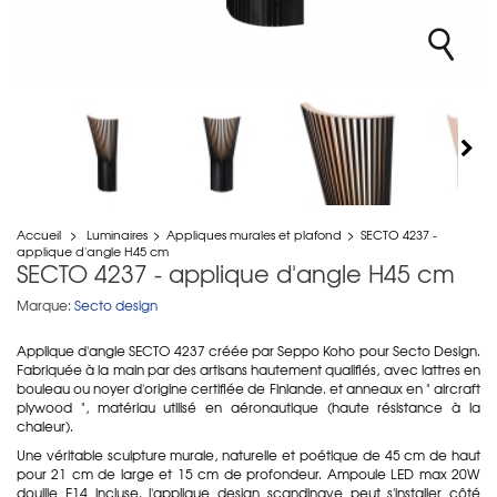
Accueil
>
Luminaires
>
Appliques murales et plafond
>
SECTO 4237 -
applique d'angle H45 cm
SECTO 4237 - applique d'angle H45 cm
Marque:
Secto design
Applique d'angle SECTO 4237 créée par Seppo Koho pour Secto Design.
Fabriquée à la main par des artisans hautement qualifiés, avec lattres en
bouleau ou noyer d'origine certifiée de Finlande. et anneaux en " aircraft
plywood ", matériau utilisé en aéronautique (haute résistance à la
chaleur).
Une véritable sculpture murale, naturelle et poétique de 45 cm de haut
pour 21 cm de large et 15 cm de profondeur. Ampoule LED max 20W
douille E14 incluse. l'applique design scandinave peut s'installer côté