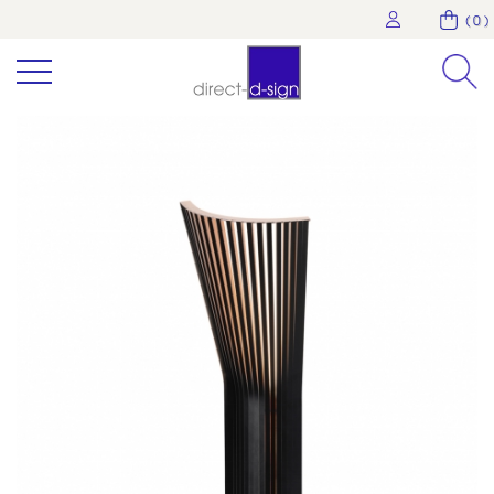
( 0 )