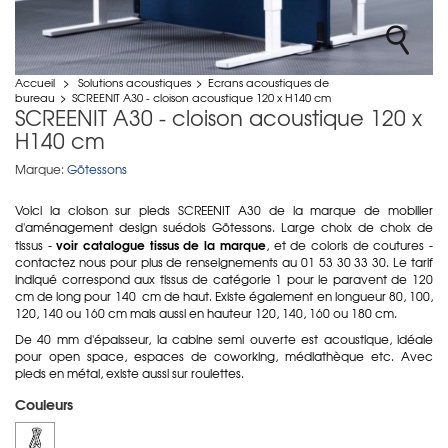
Accueil
>
Solutions acoustiques
>
Ecrans acoustiques de
bureau
>
SCREENIT A30 - cloison acoustique 120 x H140 cm
SCREENIT A30 - cloison acoustique 120 x
H140 cm
Marque:
Götessons
Voici la cloison sur pieds SCREENIT A30 de la marque de mobilier
d'aménagement design suédois Götessons. Large choix de choix de
voir catalogue tissus de la marque
tissus -
, et de coloris de coutures -
contactez nous pour plus de renseignements au 01 53 30 33 30. Le tarif
indiqué correspond aux tissus de catégorie 1 pour le paravent de 120
cm de long pour 140 cm de haut. Existe également en longueur 80, 100,
120, 140 ou 160 cm mais aussi en hauteur 120, 140, 160 ou 180 cm.
De 40 mm d'épaisseur, la cabine semi ouverte est acoustique, idéale
pour open space, espaces de coworking, médiathèque etc. Avec
pieds en métal, existe aussi sur roulettes.
Couleurs