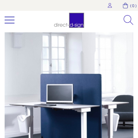
( 0 )