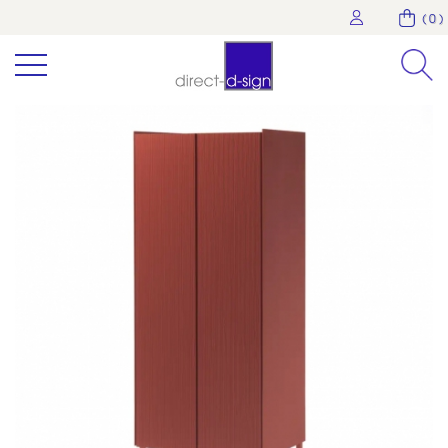
( 0 )