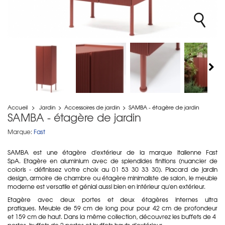
Accueil
>
Jardin
>
Accessoires de jardin
>
SAMBA - étagère de jardin
SAMBA - étagère de jardin
Marque:
Fast
SAMBA est une étagère d'extérieur de la marque italienne Fast
SpA. Etagère en aluminium avec de splendides finitions (nuancier de
coloris - définissez votre choix au 01 53 30 33 30). Placard de jardin
design, armoire de chambre ou étagère minimaliste de salon, le meuble
moderne est versatile et génial aussi bien en intérieur qu'en extérieur.
Etagère avec deux portes et deux étagères internes ultra
pratiques. Meuble de 59 cm de long pour pour 42 cm de profondeur
et 159 cm de haut. Dans la même collection, découvrez les buffets de 4
portes, buffets de 2 portes et buffets hauts d'extérieur.