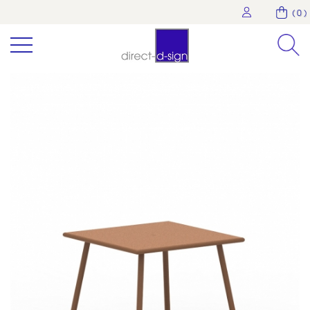
( 0 )