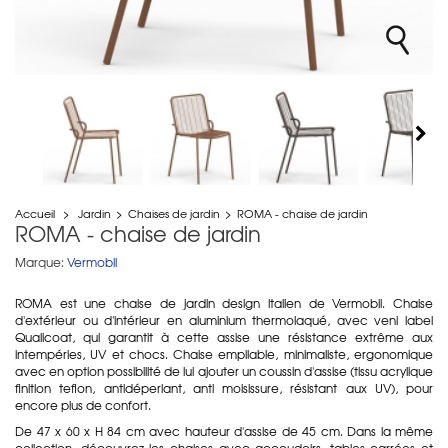
Accueil
>
Jardin
>
Chaises de jardin
>
ROMA - chaise de jardin
ROMA - chaise de jardin
Marque:
Vermobil
ROMA est une chaise de jardin design italien de Vermobil. Chaise
d'extérieur ou d'intérieur en aluminium thermolaqué, avec veni label
Qualicoat, qui garantit à cette assise une résistance extrême aux
intempéries, UV et chocs. Chaise empilable, minimaliste, ergonomique
avec en option possibilité de lui ajouter un coussin d'assise (tissu acrylique
finition teflon, antidéperlant, anti moisissure, résistant aux UV), pour
encore plus de confort.
De 47 x 60 x H 84 cm avec hauteur d'assise de 45 cm. Dans la même
collection, découvrez les chaises avec accoudoirs, tables carrées et