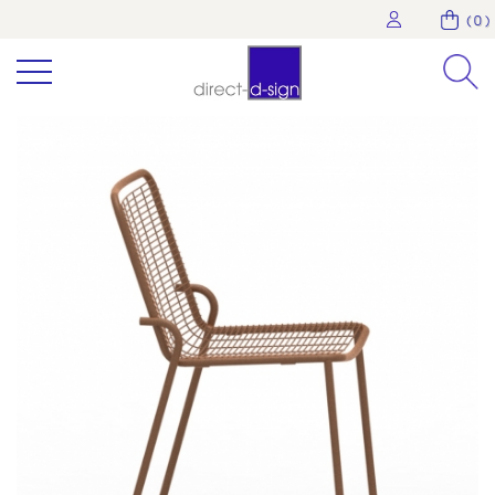
( 0 )