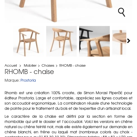
Accueil
>
Mobilier
>
Chaises
>
RHOMB - chaise
RHOMB - chaise
Marque:
Prostoria
Rhomb est une création 100% croate, de Simon Morasi Piperčić pour
éditeur Prostoria. Large et confortable, appréciez ses lignes courbes et
son accoudoir ergonomique. La combinaison réussie d'une technologie
de pointe pour le traitement du bois et de l'expertise d'un artisanat local.
Le caractère de la chaise est défini par la section en forme de
rhomboïde qui unit le dossier et l’accoudoir. Voici les versions en chêne
naturel ou chêne teinté noir, mais elle existe également sur demande en
chêne blanchi, en frêne ou laqué mat (nombreux coloris au choix -
contactez nous au 01 53 30 33 30). Dimensions totales : 58 x 52 x H79 cm