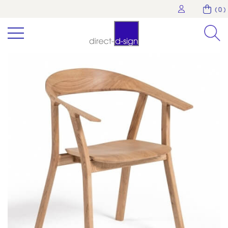
( 0 )