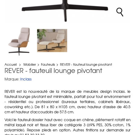
Accueil
>
Mobilier
>
Fauteuils
>
REVER - fauteuil lounge pivotant
REVER - fauteuil lounge pivotant
Marque:
Inclass
REVER est la nouveauté de la marque de meubles design Inclass. le
fauteuil lounge pivotant est minimaliste, parfait pour tout environnement
- résidentiel ou professionnel (bureaux tertiaires, cabinets libéraux,
coworking etc.). De 81 x 80 x H105 cm, avec hauteur d'assise de 40.5
cm et hauteur d'accoudoirs de 57.5 cm.
Voici le fauteuil dossier haut avec coque en chêne, piètement rotatif en
métal laqué noir et tissus Iber de catégorie 3 (69% PES, 30% coton, 1%
polyamide). Repose pieds en option. Autres finitions sur demande sur
devis au 01 53 30 33 30