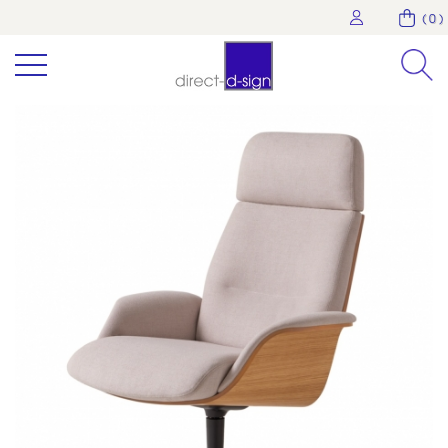
( 0 )