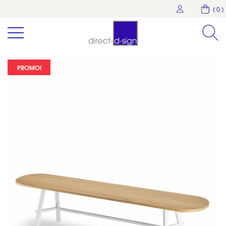
( 0 )
PROMO!