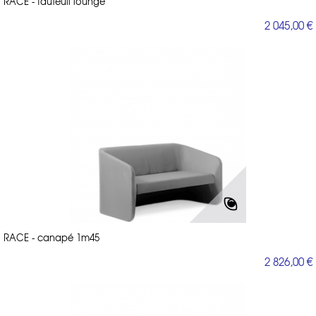
RACE - fauteuil lounge
2 045,00 €
RACE - canapé 1m45
2 826,00 €