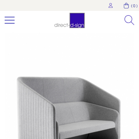
( 0 )