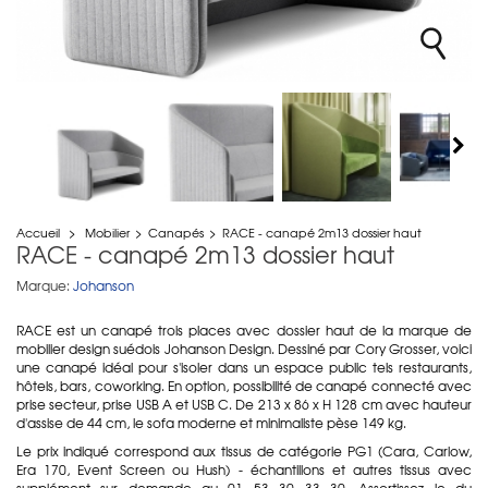
Accueil
>
Mobilier
>
Canapés
>
RACE - canapé 2m13 dossier haut
RACE - canapé 2m13 dossier haut
Marque:
Johanson
RACE est un canapé trois places avec dossier haut de la marque de
mobilier design suédois Johanson Design. Dessiné par Cory Grosser, voici
une canapé idéal pour s'isoler dans un espace public tels restaurants,
hôtels, bars, coworking. En option, possibilité de canapé connecté avec
prise secteur, prise USB A et USB C. De 213 x 86 x H 128 cm avec hauteur
d'assise de 44 cm, le sofa moderne et minimaliste pèse 149 kg.
Le prix indiqué correspond aux tissus de catégorie PG1 (Cara, Carlow,
Era 170, Event Screen ou Hush) - échantillons et autres tissus avec
supplément sur demande au 01 53 30 33 30. Assortissez le du