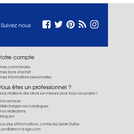
Suivez nous
Votre compte
mes commandes
mes bons d'achat
mes informations personnelles
Vous êtes un professionnel ?
ous réalisons des devis sur-mesure pour tous vos projets !
nos services
téléchargez nos catalogues
nos réalisations
blog pro
our plus d'informations, contactez Sylvie Duflos
à
pro@direct-d-sign.com