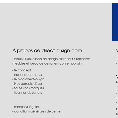
À propos de direct-d-sign.com
Depuis 2006, eshop de design d'intérieur : luminaires,
meubles et déco de designers contemporains.
le concept
nos engagements
le blog direct-d-sign
N
Nos conseils déco
toutes nos marques
tous nos designers
mentions légales
P
conditions générales de vente