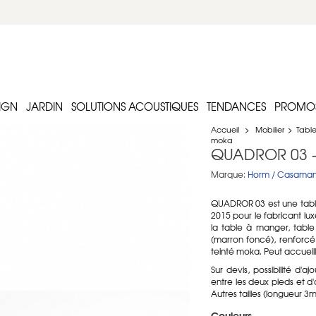
IGN
JARDIN
SOLUTIONS ACOUSTIQUES
TENDANCES
PROMO
Accueil
>
Mobilier
>
Table
moka
QUADROR 03 -
Marque:
Horm / Casaman
QUADROR 03 est une table
2015 pour le fabricant l
la table à manger, tabl
(marron foncé), renforcé
teinté moka. Peut accueill
Sur devis, possibilité d'
entre les deux pieds et d'
Autres tailles (longueur 3
Couleurs