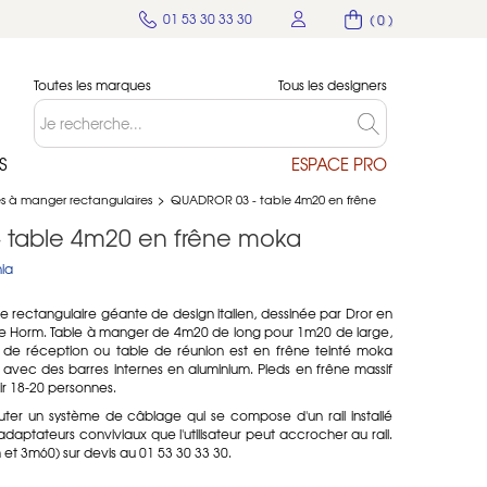
01 53 30 33 30
( 0 )
Toutes les marques
Tous les designers
S
ESPACE PRO
s à manger rectangulaires
>
QUADROR 03 - table 4m20 en frêne
 table 4m20 en frêne moka
ia
 rectangulaire géante de design italien, dessinée par
Dror en
uxe Horm. Table à manger de 4m20 de long pour 1m20 de large,
e de réception ou table de réunion est en frêne teinté moka
 avec des barres internes en aluminium. Pieds en frêne massif
ir 18-20 personnes.
ajouter un système de câblage qui se compose d'un rail installé
adaptateurs conviviaux que l'utilisateur peut accrocher au rail.
m et 3m60) sur devis au 01 53 30 33 30.